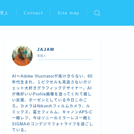
理人
Contact
Site map
JAJAM
管理人
AI＝Adobe Illustratorが抜けきらない、60
年代生まれ、１ピクセルも見逃さないガジ
ェット大好きグラフィックデザイナー。AI
が格好いいProfile画像を造ってくれて嬉し
い反面、ボーゼンとしている今日このご
ろ。カメラはNikonのフィルムカメラ、ル
ミックス、富士フィルム、キャノンAPS-C
一眼レフ、今はソニーのミラーレス一眼と
SIGMAのコンデジでフォトライフを過ごし
ている。