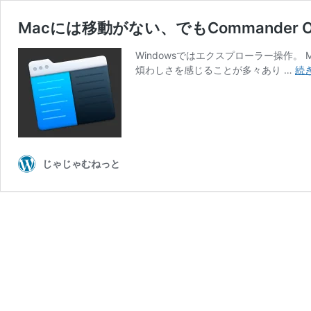
Macには移動がない、でもCommander 
Windowsではエクスプローラー操作。 
煩わしさを感じることが多々あり …
続
じゃじゃむねっと