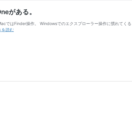
Oneがある。
MacではFinder操作。 Windowsでのエクスプローラー操作に慣れて
Mac
きを読む
に
は
移
動
が
な
い、
で
も
Commander
One
が
あ
る。