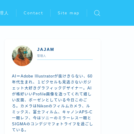
理人
Contact
Site map
JAJAM
管理人
AI＝Adobe Illustratorが抜けきらない、60
年代生まれ、１ピクセルも見逃さないガジ
ェット大好きグラフィックデザイナー。AI
が格好いいProfile画像を造ってくれて嬉し
い反面、ボーゼンとしている今日このご
ろ。カメラはNikonのフィルムカメラ、ル
ミックス、富士フィルム、キャノンAPS-C
一眼レフ、今はソニーのミラーレス一眼と
SIGMAのコンデジでフォトライフを過ごし
ている。