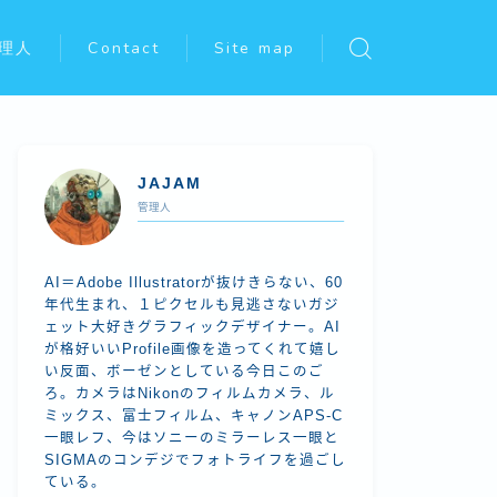
理人
Contact
Site map
JAJAM
管理人
AI＝Adobe Illustratorが抜けきらない、60
年代生まれ、１ピクセルも見逃さないガジ
ェット大好きグラフィックデザイナー。AI
が格好いいProfile画像を造ってくれて嬉し
い反面、ボーゼンとしている今日このご
ろ。カメラはNikonのフィルムカメラ、ル
ミックス、富士フィルム、キャノンAPS-C
一眼レフ、今はソニーのミラーレス一眼と
SIGMAのコンデジでフォトライフを過ごし
ている。