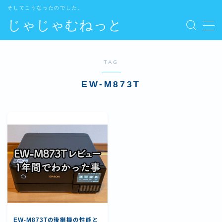
そしてこうなったのでした。
じゃじゃむねっと
MENU
TAG
Home
EW-M873T
管理人
Contact
Site map
EW-M873Tの後継機の性能と