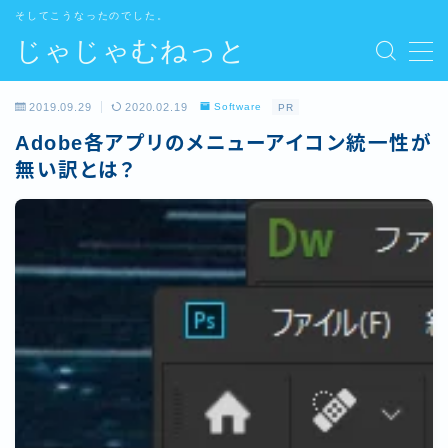
そしてこうなったのでした。
じゃじゃむねっと
MENU
2019.09.29
2020.02.19
Software
PR
Home
Adobe各アプリのメニューアイコン統一性が
無い訳とは？
管理人
Contact
Site map