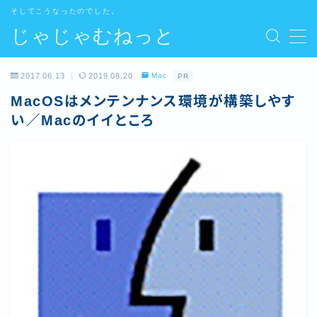
そしてこうなったのでした。
じゃじゃむねっと
MENU
2017.06.13
2019.08.20
Mac
PR
Home
MacOSはメンテンナンス環境が構築しやす
い／Macのイイところ
管理人
Contact
Site map