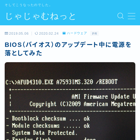
そしてこうなったのでした。
じゃじゃむねっと
MENU
2019.05.06
2020.02.24
ハードウェア
PR
Home
BIOS（バイオス）のアップデート中に電源を
落としてみた
管理人
Contact
Site map