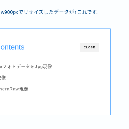
w900pxでリサイズしたデータが↑これです。
ontents
CLOSE
neフォトデータをJpg現像
現像
meraRaw現像