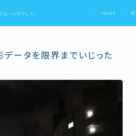
Home
管
うなったのでした。
撮影データを限界までいじった