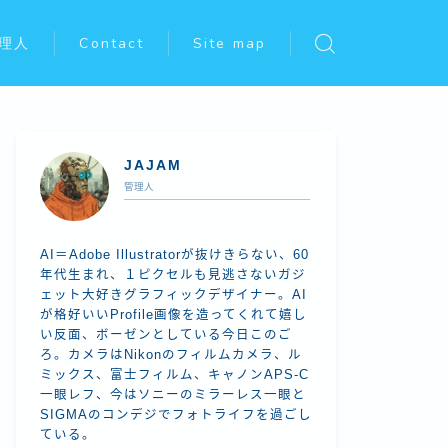
理人
Contact
Site map
JAJAM
管理人
AI＝Adobe Illustratorが抜けきらない、60
年代生まれ、１ピクセルも見逃さないガジ
ェット大好きグラフィックデザイナー。AI
が格好いいProfile画像を造ってくれて嬉し
い反面、ボーゼンとしている今日このご
ろ。カメラはNikonのフィルムカメラ、ル
ミックス、富士フィルム、キャノンAPS-C
一眼レフ、今はソニーのミラーレス一眼と
SIGMAのコンデジでフォトライフを過ごし
ている。