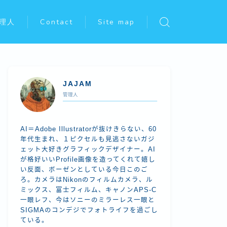
理人
Contact
Site map
JAJAM
管理人
AI＝Adobe Illustratorが抜けきらない、60
年代生まれ、１ピクセルも見逃さないガジ
ェット大好きグラフィックデザイナー。AI
が格好いいProfile画像を造ってくれて嬉し
い反面、ボーゼンとしている今日このご
ろ。カメラはNikonのフィルムカメラ、ル
ミックス、富士フィルム、キャノンAPS-C
一眼レフ、今はソニーのミラーレス一眼と
SIGMAのコンデジでフォトライフを過ごし
ている。